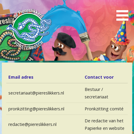
Naar
inhoud
gaan
Carnavalsstichting Vorstenbosch
De Piereslikkers
Email adres
Contact voor
Bestuur /
secretariaat@piereslikkers.nl
secretariaat
pronkzitting@piereslikkers.nl
Pronkzitting comité
De redactie van het
redactie@piereslikkers.nl
Papierke en website