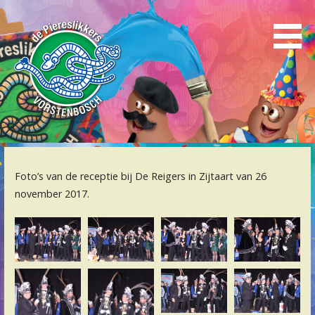
Naar
inhoud
gaan
Carnavalsstichting Vorstenbosch
De Piereslikkers
Foto’s van de receptie bij De Reigers in Zijtaart van 26
november 2017.